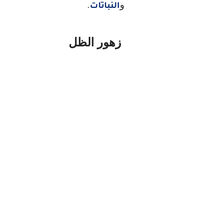
و
.
النباتات
زهور الظل