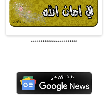
************************