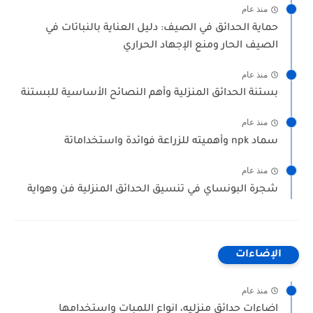
منذ عام
حماية الحدائق في الصيف: دليل العناية بالنباتات في
الصيف الحار ومنع الإجهاد الحراري
منذ عام
بستنة الحدائق المنزلية وأهم النصائح الأساسية للبستنة
منذ عام
سماد npk وأهميته للزراعة فوائدة واستخداماتة
منذ عام
شجرة البونساي في تنسيق الحدائق المنزلية فن وهواية
الإضاءات
منذ عام
اضاءات حدائق منزليه، انواع اللمبات واستخدامها